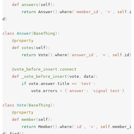
    def
 answers
(
self
):
        return
 Answer
().
where
(
'
member_id
'
,
 '
=
'
,
 self
.
i
d
)
class
 Answer
(
BaseThing
):
    @
property
    def
 votes
(
self
):
        return
 Vote
().
where
(
'
answer_id
'
,
 '
=
'
,
 self
.
id
)
    @
vote_before_insert
.
connect
    def
 _vote_before_insert
(
vote
,
 data
):
        if
 vote
.
answer
.
title 
==
 '
test
'
:
            vote
.
errors 
=
 {
'
answer
'
:
 '
signal test
'
}
class
 Vote
(
BaseThing
):
    @
property
    def
 member
(
self
):
        return
 Member
().
where
(
'
id
'
,
 '
=
'
,
 self
.
member_i
d
).
find
()