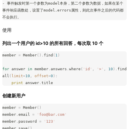
- 事件触发时第一个参数为model本身，第二个参数为数据，如果在某个
事件响应函数处，设置了model.errors属性，则此次事件之后的代码都
不会执行。
使用
列出一个用户的 id>10 的所有回答，每次取 10 个
member 
=
 Member
().
find
(
1
)
for
 answer 
in
 member
.
answers
.
where
(
'
id
'
,
 '
>
'
,
 10
).
find
all
(
limit
=
10
,
 offset
=
0
):
    print
 answer
.
title
创建新用户
member 
=
 Member
()
member
.
email 
=
 '
foo@bar.com
'
member
.
password 
=
 '
123
'
member
.
save
()