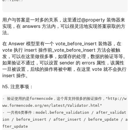
    @
property
用户与答案是一对多的关系，这里通过@property 装饰器来
    def
 answer
(
self
):
实现，在 answers 方法内，可以很灵活地实现答案获取的方
        return
 Answer
().
where
(
'
id
'
,
 '
=
'
,
 self
.
answer_i
法。
d
).
find
()
在 Answer 模型里有一个 vote_before_insert 装饰器，在
vote 执行 insert 操作前_vote_before_insert 方法会被触
发，可以在这里做很多事，如缓存的处理，数据的验证等等。
如果验证不通过，可以设置 sender 的 errors 属性，该属性
一旦被设置，后续的操作将被中断，在这里 vote 就不会执行
insert 操作。
h5. 注意事项：
- 验证使用的是formencode，这个库支持很多的验证操作，"http://w
ww.formencode.org/en/latest/Validator.html"
- 一共有6类事件：model.before_validation / after_validat
ion / before_insert / after_insert / before_update / a
fter_update