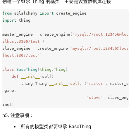
创建一个继承 Thing 的基类，主要是设置数据库连接
from
 sqlalchemy 
import
 create_engine
import
 thing
master_engine 
=
 create_engine
(
'
mysql://root:123456@loc
alhost:3306/test
'
)
slave_engine 
=
 create_engine
(
'
mysql://root:123456@loca
lhost:3307/test
'
)
class
 BaseThing
(
thing
.
Thing
):
    def
 __init__
(
self
):
        thing
.
Thing
.
__init__
(
self
,
 {
'
master
'
:
 master_e
ngine
,
                                    '
slave
'
:
 slave_eng
ine
})
h5. 注意事项：
所有的模型类都要继承 BaseThing