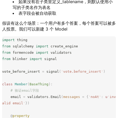
如果没有在子类里定义_tablename，则默认使用小
写的子类名作为表名
表字段会被自动获取
假设有这么个场景：一个用户有多个答案，每个答案可以被多
人投票。我们可以新建 3 个 Model
import
 thing
from
 sqlalchemy 
import
 create_engine
from
 formencode 
import
 validators
from
 blinker 
import
 signal
vote_before_insert 
=
 signal
(
'
vote.before_insert
'
)
class
 Member
(
BaseThing
):
    # 验证email字段
    email 
=
 validators
.
Email
(
messages
 =
 {
'
noAt
'
:
 u
'
inv
alid email
'
})
    @
property