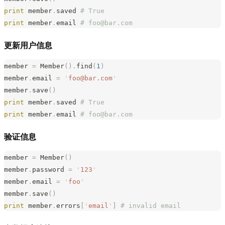
print
 member
.
saved 
# True
print
 member
.
email 
# 
foo@bar.com
更新用户信息
member 
=
 Member
().
find
(
1
)
member
.
email 
=
 '
foo@bar.com
'
member
.
save
()
print
 member
.
saved 
# True
print
 member
.
email 
# 
foo@bar.com
验证信息
member 
=
 Member
()
member
.
password 
=
 '
123
'
member
.
email 
=
 '
foo
'
member
.
save
()
print
 member
.
errors
[
'
email
'
]
 # invalid email