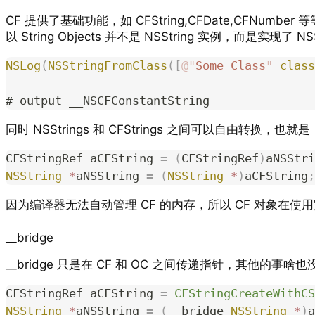
CF 提供了基础功能，如 CFString,CFDate,CFNumbe
以 String Objects 并不是 NSString 实例，而是实现了
NSLog
(
NSStringFromClass
([
@"
Some Class
"
 class
# output __NSCFConstantString
同时 NSStrings 和 CFStrings 之间可以自由转换，也就是「to
CFStringRef aCFString 
=
 (
CFStringRef
)
aNSStri
NSString
 *
aNSString 
=
 (
NSString
 *
)
aCFString
;
因为编译器无法自动管理 CF 的内存，所以 CF 对象在使用
__bridge
__bridge 只是在 CF 和 OC 之间传递指针，其他的
CFStringRef aCFString 
=
 CFStringCreateWithCS
NSString
 *
aNSString 
=
 (
__bridge 
NSString
 *
)
a