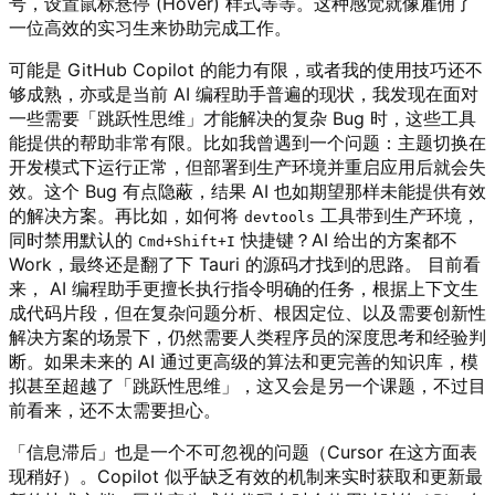
号，设置鼠标悬停 (Hover) 样式等等。这种感觉就像雇佣了
一位高效的实习生来协助完成工作。
可能是 GitHub Copilot 的能力有限，或者我的使用技巧还不
够成熟，亦或是当前 AI 编程助手普遍的现状，我发现在面对
一些需要「跳跃性思维」才能解决的复杂 Bug 时，这些工具
能提供的帮助非常有限。比如我曾遇到一个问题：主题切换在
开发模式下运行正常，但部署到生产环境并重启应用后就会失
效。这个 Bug 有点隐蔽，结果 AI 也如期望那样未能提供有效
的解决方案。再比如，如何将
工具带到生产环境，
devtools
同时禁用默认的
快捷键？AI 给出的方案都不
Cmd+Shift+I
Work，最终还是翻了下 Tauri 的源码才找到的思路。 目前看
来， AI 编程助手更擅长执行指令明确的任务，根据上下文生
成代码片段，但在复杂问题分析、根因定位、以及需要创新性
解决方案的场景下，仍然需要人类程序员的深度思考和经验判
断。如果未来的 AI 通过更高级的算法和更完善的知识库，模
拟甚至超越了「跳跃性思维」，这又会是另一个课题，不过目
前看来，还不太需要担心。
「信息滞后」也是一个不可忽视的问题（Cursor 在这方面表
现稍好）。Copilot 似乎缺乏有效的机制来实时获取和更新最