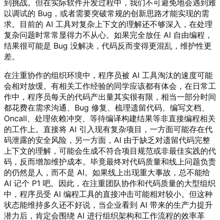
到挑战。但在实际软件开发过程中，我们不可避免地会遇到难
以调试的 Bug，或者需要突破常规的创新思路才能实现的需
求。目前的 AI 工具对复杂上下文的理解还不够深入，在处理
复杂问题时常常显得力不从心。如果完全放任 AI 自由编程，
结果很可能是 Bug 没解决，代码反而变得更混乱，维护性更
差。
在注重协作的组织环境中，程序员被 AI 工具淘汰的速度可能
会相对放缓。有相关工作经验的同学应该都有体会，在日常工
作中，程序员每天的代码产出量其实很有限，相当一部分时间
都花费在需求沟通、Bug 修复、梳理遗留代码、编写文档、
Oncall、处理依赖冲突、等待编译构建结果等非直接编程相关
的工作上。直接将 AI 引入现有复杂项目，一方面可能存在代
码泄露的安全风险，另一方面，AI 由于缺乏对遗留代码完整
上下文的理解，可能会生成不符合项目规范或非最佳实践的代
码，反而增加维护成本。毕竟最终对代码质量和线上问题负责
的仍然是人，而不是 AI。如果线上出现重大事故，总不能给
AI 记个 P1 吧。因此，在注重团队协作和代码质量的大型组织
中，程序员受 AI 编程工具的直接冲击可能相对较小。但这种
状态能维持多久还不好说，当企业看到 AI 带来的生产力提升
潜力后，肯定会围绕 AI 进行组织架构和工作流程的效率革