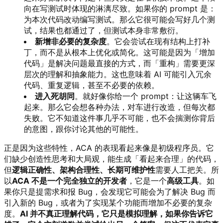
向在写测试时体现的淋漓尽致。如果你的 prompt 是：
为本次代码改动编写测试。那么它很可能会写好几个测
试，结果也都通过了，但测试本身非常敷衍。
新增非必要的复杂度
。它会尝试在现有结构上打补
丁，而不是从根本上优化或简化。这可能是因为「增加
代码」是解决问题最直接的方式，而「重构」需要更深
层次的理解和抽象能力。这也意味着 AI 可能引入冗余
代码、重复逻辑，甚至不必要的依赖。
进入死胡同
。就好像你给一个 prompt：让这辆车飞
起来。那么它会想各种办法，对车进行改造，但每次都
失败。它不知道这件事几乎不可能，也不会揣测你背后
的意图，跟你讨论其他的可能性。
正是因为这些特性，ACA 的表现看起来像是初级程序员。它
们缺少创造性思考和大局观，能生成「看起来合理」的代码，
但
逻辑正确性、架构合理性、长期可维护性
需要人工把关。所
以
ACA 不是一个完全独立的开发者
，它是一个
高级工具
。如
果你只是提需求和报 Bug，会发现它可能会为了解决 Bug 而
引入新的 Bug，或者为了实现某个功能而增加不必要的复杂
度。
AI 并不真正理解代码，它只是模拟理解，如果你告诉它