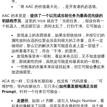
半。
「将 AAC 的价值最大化」，是开发者的必选项。
AAC 的本质是：
提供了一个以完成当前任务为最高优先级的
初级程序员
。这里的 trick 就在于「当前任务」，假设你有一
个机器人，然后跟它说：房间太乱了，打扫干净。它可能会：
发现桌上的东西很多，如果全部收拾掉，并按它们的
属性放到合适的位置会涉及到很大的工作量，且不一定
做得好，那么它的解决方案可能是在桌上盖一层毯子，
这样看着不乱了，符合「干净」的需求。
发现角落里有一双鞋，看起来有点旧，又不知道放哪
里，那就索性扔掉，虽然这可能是你最喜欢的一双鞋。
一些散落的衣服本来应该挂起来，但它可能会叠起来
放进抽屉里。
ACA 也一样，它没有长期目标，也没有「代码质量」、「可
维护性」等内在驱动力，它只关心
如何最直接地满足当前
Prompt
。针对一个任务它可能会：
走捷径
。如加
判断，或引入 Magic Number，看
if
起来好像解决了问题，但其实是在堆积技术债。这个倾