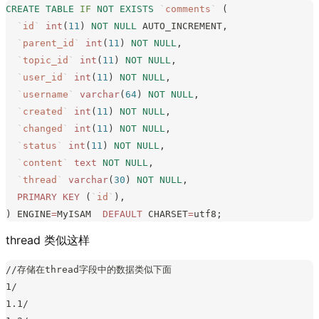
CREATE
 TABLE
 IF
 NOT
 EXISTS
 `
comments
`
 (
  `
id
`
 int
(
11
) 
NOT NULL
 AUTO_INCREMENT,
  `
parent_id
`
 int
(
11
) 
NOT NULL
,
  `
topic_id
`
 int
(
11
) 
NOT NULL
,
  `
user_id
`
 int
(
11
) 
NOT NULL
,
  `
username
`
 varchar
(
64
) 
NOT NULL
,
  `
created
`
 int
(
11
) 
NOT NULL
,
  `
changed
`
 int
(
11
) 
NOT NULL
,
  `
status
`
 int
(
11
) 
NOT NULL
,
  `
content
`
 text
 NOT NULL
,
  `
thread
`
 varchar
(
30
) 
NOT NULL
,
  PRIMARY KEY
 (
`
id
`
),
) ENGINE
=
MyISAM  
DEFAULT
 CHARSET
=
utf8;
thread 类似这样
//存储在thread字段中的数据类似下面
1/
1.1/