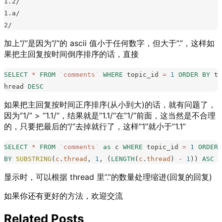
1.2/
1.a/
2/
加上”/“是因为”/“的 ascii 值小于任何数字，但大于”.”，这样如
果把主回复按时间倒序排序的话，直接
SELECT
 *
 FROM
 `
comments
`
 WHERE
 topic_id 
=
 1
 ORDER BY
 t
hread 
DESC
如果把主回复按时间正序排序(从小到大)的话，就有问题了，
因为”1/” > “1.1/“，结果就是”1.1/“在”1/”前面，这当然是不合理
的，只要把最后的”/“去掉就行了，这样”1”就小于”1.1”
SELECT
 *
 FROM
 `
comments
`
 as
 c 
WHERE
 topic_id 
=
 1
 ORDER 
BY
 SUBSTRING
(
c
.
thread
, 
1
, (
LENGTH
(
c
.
thread
) 
-
 1
)) 
ASC
显示时，可以根据 thread 里”.”的数量处理缩进(回复的回复)
如果你还有更好的方法，欢迎交流
Related Posts