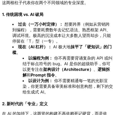
这两根柱子代表你在两个不同领域的专业深度。
1. 传统困境 vs. AI 破局
过去（一万小时定律）：
想要跨界（例如从营销跨
到编程），需要耗费数年去记忆语法、熟悉框架 API、
调试环境。极高的沉没成本让大多数人望而却步，只能
停留在「T」型（一专）。
现在（AI 杠杆）：
AI 极大地
抹平了「硬知识」的门
槛
。
以编程为例：
你不再需要背诵复杂的 API 或纠
结于标点符号的 bug。AI 是你的超级助手，你可
以更专注在
架构设计（Architecture）
、
逻辑拆
解
和
Prompt 指令
。
以设计为例：
你不需要精通每一笔的光影渲
染，你更需要具备审美标准和创意构想，剩下的交
给生成式 AI。
2. 新时代的「专业」定义
在 AI 的加持下，这两竖的构建不再依赖死记硬背，而是依