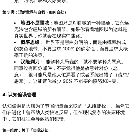
累、习惯养成和人际关系。
第 3 类：理解世界与自我（如何自处）
地图不是疆域
：地图只是对疆域的一种描绘，它永远
无法包含疆域的所有细节。如果你看着地图以为这就是
真实世界，你就会在现实中迷路。
概率思维
： 世界不是黑白分明的，而是由概率构成
的灰色地带。不要追求 100% 的确定性，而要追求大概
率正确的决策。
汉隆剃刀
： 能解释为愚蠢的，就不要解释为恶意。
同事没有回你邮件，不要觉得他是故意针对你（恶
意），很可能只是他太忙漏看了或者系统出错了（疏忽/
愚蠢）。这能帮你减少 90% 不必要的愤怒和冲突。
4. 认知偏误管理
认知偏误是大脑为了节省能量而采取的「思维捷径」。虽然它
们在进化上曾帮助人类快速反应，但在现代复杂的决策环境
中，它们往往会导致我们犯错。
第一维度：关于「自我认知」