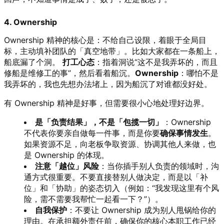
4. Ownership
Ownership 精神的核心是：不给自己设限，着眼于全局目
标，主动填补团队的「真空地带」。比如大家都在一条船上，
船底漏了个洞。
打工心态
：指着洞说“这不是我弄坏的，而且
修船是维修工的事”，然后看着船沉。
Ownership
：哪怕不是
我弄坏的，我也先想办法堵上，因为船沉了对谁都没好处。
有 Ownership 精神是好事，但需要很小心地处理好边界。
是「负责结果」，不是「包揽一切」
：Ownership
不代表你要亲自做每一件事，而是你要
确保事情发生
。
如果资源不足，向老板争取资源、协调其他人来做，也
是 Ownership 的体现。
注意「越位」风险
：当你插手别人负责的领域时，沟
通方式很重要。不要直接替别人做决定，而是以「补
位」和「协助」的姿态切入（例如：“我发现这里有个风
险，需不需要我帮忙一起看一下？”）。
自我保护
：不要让 Ownership 成为别人甩锅给你的
理由。在承担额外责任前，确保你的核心本职工作已经