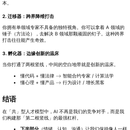
本。
2. 迁移器：跨界降维打击
你拥有单领域专家不具备的独特视角。你可以拿着 A 领域的
锤子（方法论），去解决 B 领域那颗顽固的钉子。这种跨界
打击往往能产生奇效。
3. 孵化器：边缘创新的温床
当你打通了两根竖线，中间的空白地带就是创新的温床。
→
懂代码 + 懂法律
智能合约专家 / 计算法学
→
懂心理 + 懂产品
行为设计 / 增长黑客
结语
在「共」型人才模型中，AI 不再是我们的竞争对手，而是我
们构建那「第二根竖线」的最强杠杆。
下半部分
（情绪、认知、沟通）让我们保持像人一样