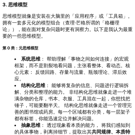
3. 思维模型
思维模型就像是安装在大脑里的「应用程序」或「工具箱」。
拥有一套多元化的模型组合（查理·芒格所谓的「格栅理
论」），能在面对复杂问题时更有洞察力。以下是我认为最重
要的一些思维模型。
第 0 类：元思维模型
系统思维
： 帮助理解「事物之间如何连接」的宏观
框架，而不是割裂地看问题，主张看整体、看动态。核
心元素： 反馈回路、存量与流量、瓶颈理论、滞后效
应。
结构化思维
： 能够将复杂的信息、问题进行逻辑拆
解、分类和整理的能力。 非结构化思维就像走进一个堆
满杂物的仓库，书本、衣服、工具混在一起，你想找把
锤子，可能要翻半天。 结构化思维就像走进一个管理完
善的图书馆或药房。每一个区域都有分类，每一层架子
都有标签，你能迅速定位并解决问题。
抽象思维
： 透过现象看本质的能力， 将我们感知到
的具体事物，剥离掉细节，提取出其
共同规律、本质特