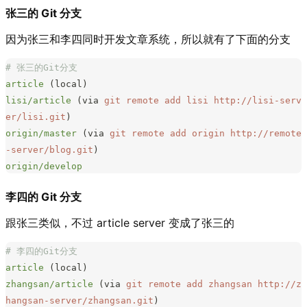
张三的 Git 分支
因为张三和李四同时开发文章系统，所以就有了下面的分支
# 张三的Git分支
article
 (local)
lisi/article
 (via 
git
 remote
 add
 lisi
 http://lisi-serv
er/lisi.git
)
origin/master
 (via 
git
 remote
 add
 origin
 http://remote
-server/blog.git
)
origin/develop
李四的 Git 分支
跟张三类似，不过 article server 变成了张三的
# 李四的Git分支
article
 (local)
zhangsan/article
 (via 
git
 remote
 add
 zhangsan
 http://z
hangsan-server/zhangsan.git
)