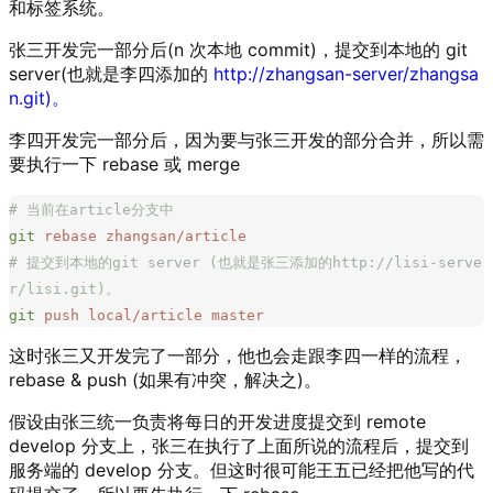
和标签系统。
张三开发完一部分后(n 次本地 commit)，提交到本地的 git
server(也就是李四添加的
http://zhangsan-server/zhangsa
n.git)。
李四开发完一部分后，因为要与张三开发的部分合并，所以需
要执行一下 rebase 或 merge
# 当前在article分支中
git
 rebase
 zhangsan/article
# 提交到本地的git server (也就是张三添加的http://lisi-serve
r/lisi.git)。
git
 push
 local/article
 master
这时张三又开发完了一部分，他也会走跟李四一样的流程，
rebase & push (如果有冲突，解决之)。
假设由张三统一负责将每日的开发进度提交到 remote
develop 分支上，张三在执行了上面所说的流程后，提交到
服务端的 develop 分支。但这时很可能王五已经把他写的代