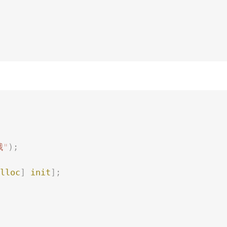
哦
"
);
lloc
]
 init
];