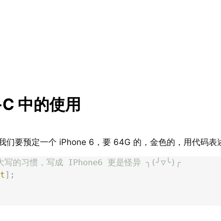
ive-C 中的使用
假设我们要预定一个 iPhone 6，要 64G 的，金色的，用代
写的习惯，写成 IPhone6 更是怪异 ╮(╯▽╰)╭
t
];