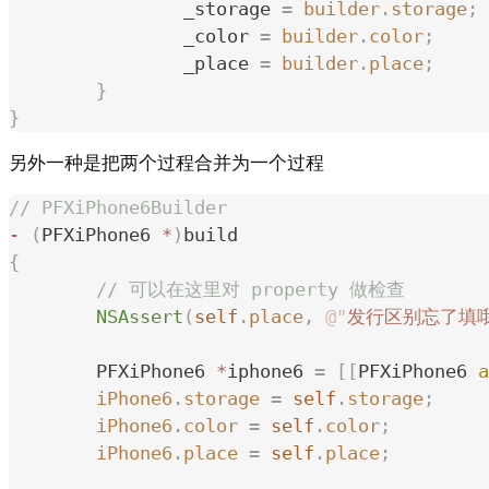
		_storage 
=
 builder
.
storage
;
		_color 
=
 builder
.
color
;
		_place 
=
 builder
.
place
;
	}
}
另外一种是把两个过程合并为一个过程
// PFXiPhone6Builder
-
 (
PFXiPhone6 
*
)
build
{
	// 可以在这里对 property 做检查
	NSAssert
(
self
.
place
,
 @"
发行区别忘了填
	PFXiPhone6 
*
iphone6 
=
 [[
PFXiPhone6 
a
	iPhone6
.
storage
 =
 self
.
storage
;
	iPhone6
.
color
 =
 self
.
color
;
	iPhone6
.
place
 =
 self
.
place
;