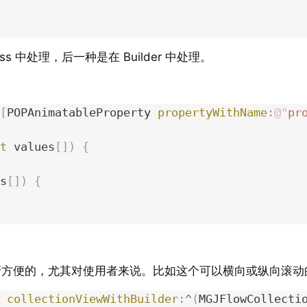
中处理，后一种是在 Builder 中处理。
[
POPAnimatableProperty 
propertyWithName
:
@"
pr
t
 values
[])
 {
s
[])
 {
尤其对使用者来说。比如这个可以横向或纵向滚动的包含可点击 I
 
collectionViewWithBuilder
:
^
(
MGJFlowCollecti