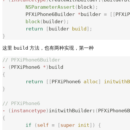
	NSParameterAssert
(
block
);
	PFXiPhone6Builder 
*
builder 
=
 [[
PFXiP
	block
(
builder
);
	return
 [
builder 
build
];
}
这里
build
方法，也有两种实现，第一种
// PFXiPhone6Builder
-
 (
PFXiPhone6 
*
)
build
{
	return
 [[
PFXiPhone6 
alloc
]
 initwithB
}
// PFXiPhone6
-
 (
instancetype
)
initwithBuilder:
(
PFXiPhone6B
{
	if
 (
self
 =
 [
super
 init
])
 {