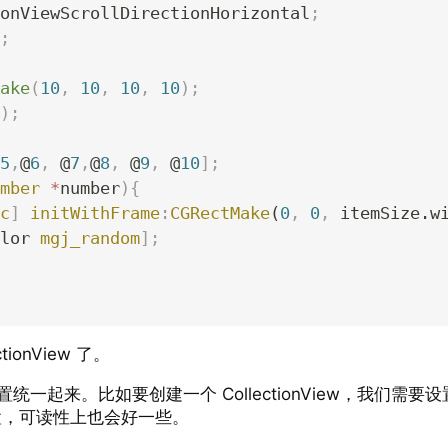
onViewScrollDirectionHorizontal
;
;
ake
(
10
,
 10
,
 10
,
 10
);
);
5
,
@
6
,
 @
7
,
@
8
,
 @
9
,
 @
10
];
mber
 *
number
){
c
]
 initWithFrame
:
CGRectMake
(
0
,
 0
,
 itemSize.w
lor 
mgj_random
];
onView 了。
配置统一起来。比如要创建一个 CollectionView，我们需要设置
统一设置，可读性上也会好一些。