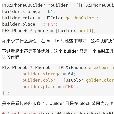
PFXiPhone6Builder 
*
builder 
=
 [[
PFXiPhone6Bui
builder.storage 
=
 64
;
builder.color 
=
 [
UIColor 
goldenColor
];
builder.place 
=
 @"
HK
"
;
PFXiPhone6 
*
iphone 
=
 [
builder 
build
];
如果少了什么属性，在
build
时检查下即可。这样既解决
不过看起来还是不够优雅，这个 builder 只是一个临时
这段代码
PFXiPhone6 
*
iPhone6 
=
 [
PFXiPhone6 
createWith
	builder
.
storage
 =
 64
;
	builder
.
color
 =
 [
UIColor 
goldenColor
	builder
.
place
 =
 @"
HK
"
;
}];
是不是看起来舒服多了。builder 只是在 block 范围内起
+
 (
instancetype
)
createWithBuilder:
(
BuilderBl