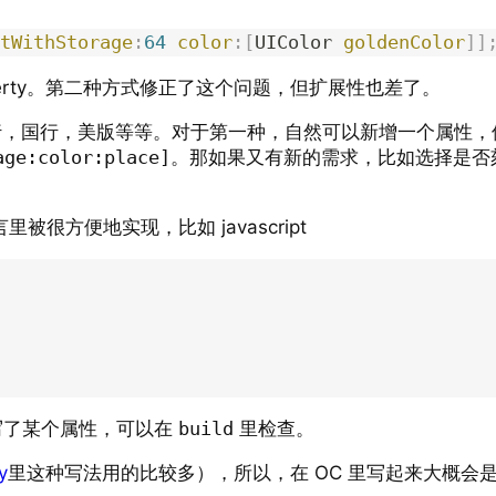
tWithStorage
:
64
 color
:[
UIColor 
goldenColor
]]
erty。第二种方式修正了这个问题，但扩展性也差了。
行，国行，美版等等。对于第一种，自然可以新增一个属性，
age:color:place]
。那如果又有新的需求，比如选择是否
言里被很方便地实现，比如 javascript
写了某个属性，可以在
build
里检查。
y
里这种写法用的比较多），所以，在 OC 里写起来大概会