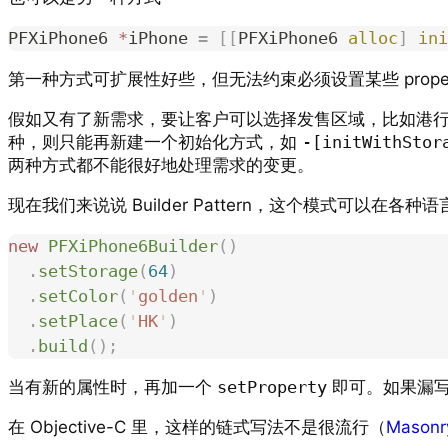
PFXiPhone6 
*
iPhone 
=
 [[
PFXiPhone6 
alloc
]
 ini
第一种方式可扩展性好些，但无法约束必须设置某些 prop
假如又有了新需求，要让客户可以选择发售区域，比如港
种，则只能再新建一个初始化方式，如
-[initWithStor
两种方式都不能很好地处理需求的变更。
现在我们来说说 Builder Pattern，这个模式可以在各种语
new
 PFXiPhone6Builder
()
  .
setStorage
(
64
)
  .
setColor
(
'
golden
'
)
  .
setPlace
(
'
HK
'
)
  .
build
();
当有新的属性时，再加一个
setProperty
即可。如果漏
在 Objective-C 里，这样的链式写法不是很流行（
Masonr