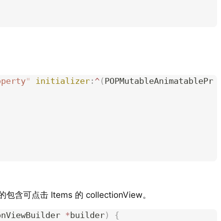
operty
"
 initializer
:
^
(
POPMutableAnimatablePr
tems 的 collectionView。
onViewBuilder 
*
builder
)
 {