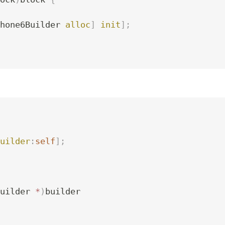
hone6Builder 
alloc
]
 init
];
uilder
:
self
];
uilder 
*
)
builder