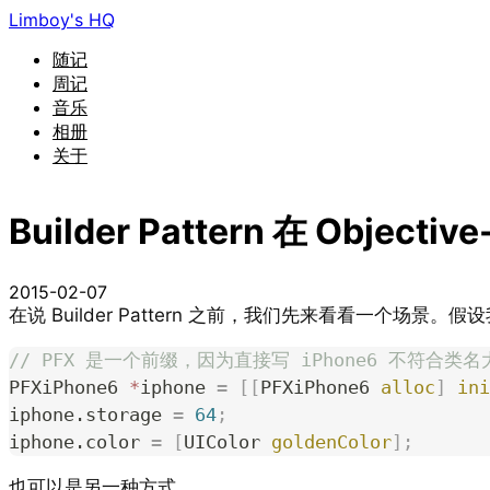
Limboy's HQ
随记
周记
音乐
相册
关于
Builder Pattern 在 Object
2015-02-07
在说 Builder Pattern 之前，我们先来看看一个场景。
// PFX 是一个前缀，因为直接写 iPhone6 不符合类名大
PFXiPhone6 
*
iphone 
=
 [[
PFXiPhone6 
alloc
]
 ini
iphone.storage 
=
 64
;
iphone.color 
=
 [
UIColor 
goldenColor
];
也可以是另一种方式