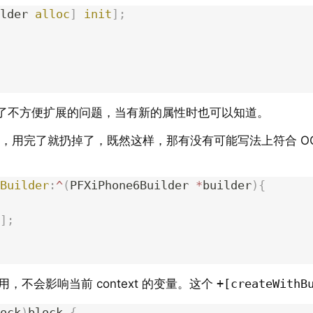
lder 
alloc
]
 init
];
了不方便扩展的问题，当有新的属性时也可以知道。
工具，用完了就扔掉了，既然这样，那有没有可能写法上符合 OC 
Builder
:
^
(
PFXiPhone6Builder 
*
builder
){
];
作用，不会影响当前 context 的变量。这个
+[createWithB
ock
)
block 
{