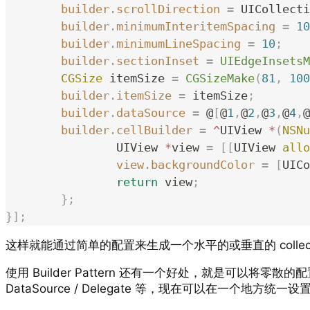
	builder
.
scrollDirection
 =
 UICollecti
	builder
.
minimumInteritemSpacing
 =
 10
	builder
.
minimumLineSpacing
 =
 10
;
	builder
.
sectionInset
 =
 UIEdgeInsetsM
	CGSize
 itemSize 
=
 CGSizeMake
(
81
,
 100
	builder
.
itemSize
 =
 itemSize
;
	builder
.
dataSource
 =
 @
[
@
1
,
@
2
,
@
3
,
@
4
,
@
	builder
.
cellBuilder
 =
 ^
UIView 
*
(
NSNu
		UIView 
*
view 
=
 [[
UIView 
allo
		view
.
backgroundColor
 =
 [
UICo
		return
 view
;
	};
}];
这样就能通过简单的配置来生成一个水平的或垂直的 collecti
使用 Builder Pattern 还有一个好处，就是可以将零散的
DataSource / Delegate 等，现在可以在一个地方