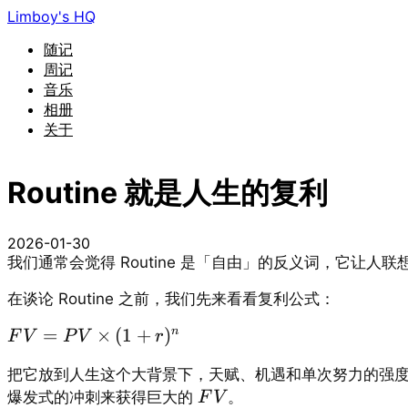
Limboy's HQ
随记
周记
音乐
相册
关于
Routine 就是人生的复利
2026-01-30
我们通常会觉得 Routine 是「自由」的反义词，它
在谈论 Routine 之前，我们先来看看复利公式：
=
×
(
1
+
)
n
F
V
P
V
r
把它放到人生这个大背景下，天赋、机遇和单次努力的强
爆发式的冲刺来获得巨大的
。
F
V