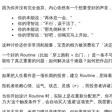
因为你并没有完全放弃。内心依然有一个想要变好的声音
你的本能说：“再休息一会。”
你的理智说：“不行，该干活了。”
你的本能说：“那先倒杯水？”
你的理智说：“好吧，但喝完马上开始。”
这种讨价还价非常消耗能量，宝贵的精力被浪费在了「决
一个好的 Routine（比如「穿上跑鞋 = 出门」）
留给了真正重要的问题：如何解决这个难题？如何把作品
如果把人生看作是一项长期的投资，建立 Routine，
投机者依赖心情、运气、状态、灵感（
），而投资者诉诸
r
当你开始设计 Routine 时，实际上是在重新分配资
力大’这个触发条件下，会自动买入‘逃避’这项资产。我需要
这并不容易。改变习惯总是痛苦的，但如果坚持下去，哪